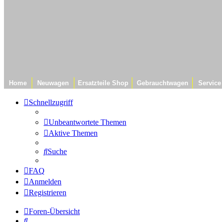
Home
Neuwagen
Ersatzteile Shop
Gebrauchtwagen
Service
Schnellzugriff
Unbeantwortete Themen
Aktive Themen
Suche
FAQ
Anmelden
Registrieren
Foren-Übersicht
Suche