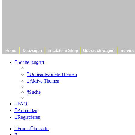
Home
Neuwagen
Ersatzteile Shop
Gebrauchtwagen
Service
Schnellzugriff
Unbeantwortete Themen
Aktive Themen
Suche
FAQ
Anmelden
Registrieren
Foren-Übersicht
Suche