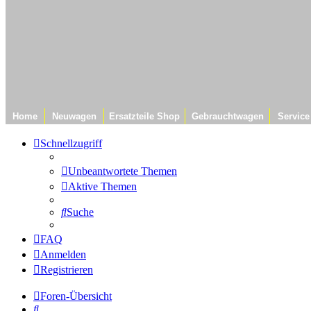
Home
Neuwagen
Ersatzteile Shop
Gebrauchtwagen
Service
Schnellzugriff
Unbeantwortete Themen
Aktive Themen
Suche
FAQ
Anmelden
Registrieren
Foren-Übersicht
Suche