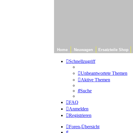
Home
Neuwagen
Ersatzteile Shop
Schnellzugriff
Unbeantwortete Themen
Aktive Themen
Suche
FAQ
Anmelden
Registrieren
Foren-Übersicht
Suche