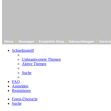
Home
Neuwagen
Ersatzteile Shop
Gebrauchtwagen
Service
Schnellzugriff
Unbeantwortete Themen
Aktive Themen
Suche
FAQ
Anmelden
Registrieren
Foren-Übersicht
Suche