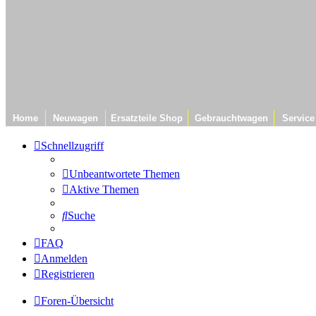
Home
Neuwagen
Ersatzteile Shop
Gebrauchtwagen
Service
Schnellzugriff
Unbeantwortete Themen
Aktive Themen
Suche
FAQ
Anmelden
Registrieren
Foren-Übersicht