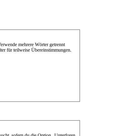
 Verwende mehrere Wörter getrennt
ter für teilweise Übereinstimmungen.
ucht, sofern du die Option „Unterforen