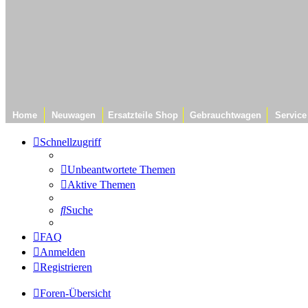
Home
Neuwagen
Ersatzteile Shop
Gebrauchtwagen
Service
Schnellzugriff
Unbeantwortete Themen
Aktive Themen
Suche
FAQ
Anmelden
Registrieren
Foren-Übersicht