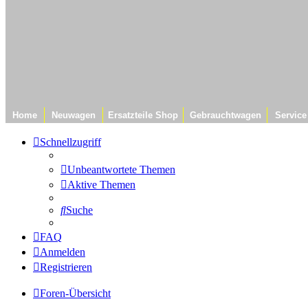
Home
Neuwagen
Ersatzteile Shop
Gebrauchtwagen
Service
Schnellzugriff
Unbeantwortete Themen
Aktive Themen
Suche
FAQ
Anmelden
Registrieren
Foren-Übersicht