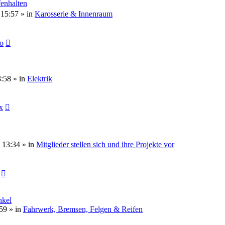
enhalten
 15:57 » in
Karosserie & Innenraum
o
3:58 » in
Elektrik
x
 13:34 » in
Mitglieder stellen sich und ihre Projekte vor
nkel
59 » in
Fahrwerk, Bremsen, Felgen & Reifen