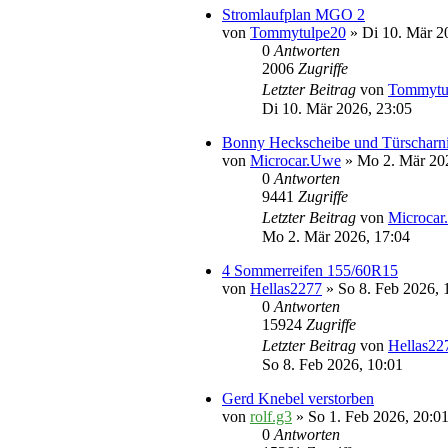
Stromlaufplan MGO 2
von
Tommytulpe20
» Di 10. Mär 2
0
Antworten
2006
Zugriffe
Letzter Beitrag
von
Tommytu
Di 10. Mär 2026, 23:05
Bonny Heckscheibe und Türscharni
von
Microcar.Uwe
» Mo 2. Mär 202
0
Antworten
9441
Zugriffe
Letzter Beitrag
von
Microca
Mo 2. Mär 2026, 17:04
4 Sommerreifen 155/60R15
von
Hellas2277
» So 8. Feb 2026, 
0
Antworten
15924
Zugriffe
Letzter Beitrag
von
Hellas22
So 8. Feb 2026, 10:01
Gerd Knebel verstorben
von
rolf.g3
» So 1. Feb 2026, 20:01
0
Antworten