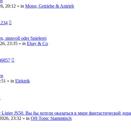
en
6, 20:12 » in
Motor, Getriebe & Antrieb
1234
n, sinnvoll oder Spielerei
26, 23:35 » in
Ebay & Co
i6857
en
:51 » in
Elektrik
08er Ligier JS50. Вы бы хотели оказаться в мире фантастической до
2026, 23:32 » in
Off-Topic Stammtisch