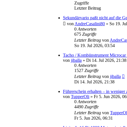
Zugriffe
Letzter Beitrag
Sekundärvario paßt nicht auf die G
von
AndreCasalini80
» So 19. Ju
0
Antworten
675
Zugriffe
Letzter Beitrag
von
AndreCas
So 19. Jul 2026, 03:54
Tacho / Kombiinstrument Microcar
von
jiballa
» Di 14. Jul 2026, 21:38
0
Antworten
1527
Zugriffe
Letzter Beitrag
von
jiballa
Di 14. Jul 2026, 21:38
Führerschein erhalten – in weniger 
von
TupperOli
» Fr 5. Jun 2026, 06
0
Antworten
4490
Zugriffe
Letzter Beitrag
von
TupperOl
Fr 5. Jun 2026, 06:31