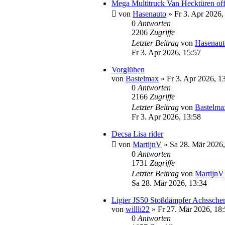
Mega Multitruck Van Hecktüren off
von
Hasenauto
» Fr 3. Apr 2026,
0
Antworten
2206
Zugriffe
Letzter Beitrag
von
Hasenaut
Fr 3. Apr 2026, 15:57
Vorglühen
von
Bastelmax
» Fr 3. Apr 2026, 1
0
Antworten
2166
Zugriffe
Letzter Beitrag
von
Bastelma
Fr 3. Apr 2026, 13:58
Decsa Lisa rider
von
MartijnV
» Sa 28. Mär 2026,
0
Antworten
1731
Zugriffe
Letzter Beitrag
von
MartijnV
Sa 28. Mär 2026, 13:34
Ligier JS50 Stoßdämpfer Achssche
von
willli22
» Fr 27. Mär 2026, 18:
0
Antworten