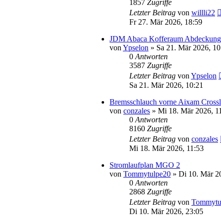
1857
Zugriffe
Letzter Beitrag
von
willli22
Fr 27. Mär 2026, 18:59
JDM Abaca Kofferaum Abdeckung
von
Ypselon
» Sa 21. Mär 2026, 10
0
Antworten
3587
Zugriffe
Letzter Beitrag
von
Ypselon
Sa 21. Mär 2026, 10:21
Bremsschlauch vorne Aixam Cross
von
conzales
» Mi 18. Mär 2026, 1
0
Antworten
8160
Zugriffe
Letzter Beitrag
von
conzales
Mi 18. Mär 2026, 11:53
Stromlaufplan MGO 2
von
Tommytulpe20
» Di 10. Mär 2
0
Antworten
2868
Zugriffe
Letzter Beitrag
von
Tommytu
Di 10. Mär 2026, 23:05