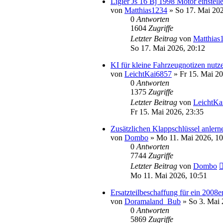
Ligier Js 16 Bj 1998 Motor einstell
von
Matthias1234
» So 17. Mai 202
0
Antworten
1604
Zugriffe
Letzter Beitrag
von
Matthias
So 17. Mai 2026, 20:12
KI für kleine Fahrzeugnotizen nutze
von
LeichtKai6857
» Fr 15. Mai 20
0
Antworten
1375
Zugriffe
Letzter Beitrag
von
LeichtKa
Fr 15. Mai 2026, 23:35
Zusätzlichen Klappschlüssel anlern
von
Dombo
» Mo 11. Mai 2026, 10
0
Antworten
7744
Zugriffe
Letzter Beitrag
von
Dombo
Mo 11. Mai 2026, 10:51
Ersatzteilbeschaffung für ein 20
von
Doramaland_Bub
» So 3. Mai 
0
Antworten
5869
Zugriffe