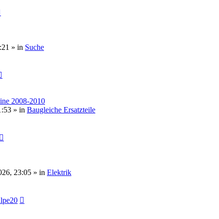
:21 » in
Suche
line 2008-2010
1:53 » in
Baugleiche Ersatzteile
026, 23:05 » in
Elektrik
lpe20