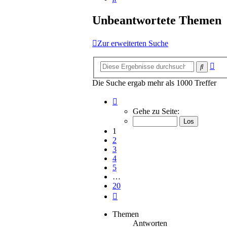
Unbeantwortete Themen
Zur erweiterten Suche
Erw
Suche
Suc
Die Suche ergab mehr als 1000 Treffer
Seite
1
Gehe zu Seite:
von
20
1
2
3
4
5
…
20
Nächste
Themen
Antworten