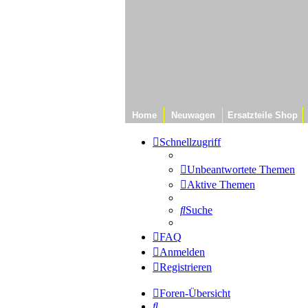
Home
Neuwagen
Ersatzteile Shop
Schnellzugriff
Unbeantwortete Themen
Aktive Themen
Suche
FAQ
Anmelden
Registrieren
Foren-Übersicht
Suche