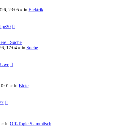
026, 23:05 » in
Elektrik
lpe20
ere - Suche
6, 17:04 » in
Suche
r.Uwe
10:01 » in
Biete
77
 » in
Off-Topic Stammtisch