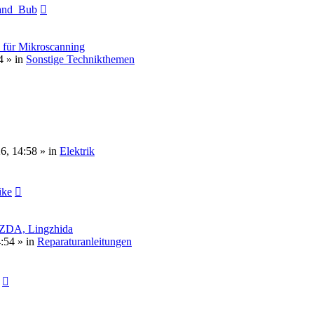
and_Bub
h für Mikroscanning
4 » in
Sonstige Technikthemen
6, 14:58 » in
Elektrik
ike
INZDA, Lingzhida
:54 » in
Reparaturanleitungen