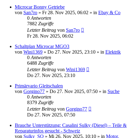
Microcar Bonny Getriebe
von
San7ro
» Fr 28. Nov 2025, 06:02 » in
Ebay & Co
0
Antworten
7882
Zugriffe
Letzter Beitrag
von
San7ro
Fr 28. Nov 2025, 06:02
Schaltplan Microcar MGO3
von
Wini1369
» Do 27. Nov 2025, 23:10 » in
Elektrik
0
Antworten
6488
Zugriffe
Letzter Beitrag
von
Wini1369
Do 27. Nov 2025, 23:10
Primärvario Gleitschalen
von
Gorgino77
» Do 27. Nov 2025, 07:50 » in
Suche
0
Antworten
8379
Zugriffe
Letzter Beitrag
von
Gorgino77
Do 27. Nov 2025, 07:50
Brauche Unterstützung: Casalini Sulky (Diesel) – Teile &
Reparaturinfos gesucht - Schweiz
von
Sulky_SO
» Mi 26. Nov 2025, 10:10 » in
Motor,