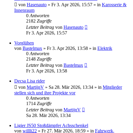
von
Hasenauto
» Fr 3. Apr 2026, 15:57 » in
Karosserie &
Innenraum
0
Antworten
2182
Zugriffe
Letzter Beitrag
von
Hasenauto
Fr 3. Apr 2026, 15:57
Vorglühen
von
Bastelmax
» Fr 3. Apr 2026, 13:58 » in
Elektrik
0
Antworten
2148
Zugriffe
Letzter Beitrag
von
Bastelmax
Fr 3. Apr 2026, 13:58
Decsa Lisa rider
von
MartijnV
» Sa 28. Mär 2026, 13:34 » in
Mitglieder
stellen sich und ihre Projekte vor
0
Antworten
1714
Zugriffe
Letzter Beitrag
von
MartijnV
Sa 28. Mär 2026, 13:34
Ligier JS50 Stoßdämpfer Achsschenkel
von
willli22
» Fr 27. Mär 2026, 18:59 » in
Fahrwerk,