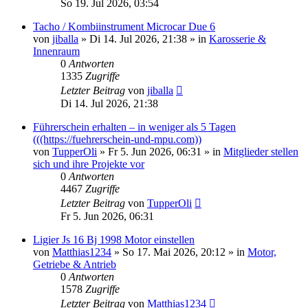
So 19. Jul 2026, 03:54
Tacho / Kombiinstrument Microcar Due 6
von
jiballa
» Di 14. Jul 2026, 21:38 » in
Karosserie &
Innenraum
0
Antworten
1335
Zugriffe
Letzter Beitrag
von
jiballa
Di 14. Jul 2026, 21:38
Führerschein erhalten – in weniger als 5 Tagen
(((https://fuehrerschein-und-mpu.com))
von
TupperOli
» Fr 5. Jun 2026, 06:31 » in
Mitglieder stellen
sich und ihre Projekte vor
0
Antworten
4467
Zugriffe
Letzter Beitrag
von
TupperOli
Fr 5. Jun 2026, 06:31
Ligier Js 16 Bj 1998 Motor einstellen
von
Matthias1234
» So 17. Mai 2026, 20:12 » in
Motor,
Getriebe & Antrieb
0
Antworten
1578
Zugriffe
Letzter Beitrag
von
Matthias1234