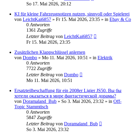
So 17. Mai 2026, 20:12
KI für kleine Fahrzeugnotizen nutzen, sinnvoll oder Spielerei
von
LeichtKai6857
» Fr 15. Mai 2026, 23:35 » in
Ebay & Co
0
Antworten
1361
Zugriffe
Letzter Beitrag
von
LeichtKai6857
Fr 15. Mai 2026, 23:35
Zusätzlichen Klappschlüssel anlernen
von
Dombo
» Mo 11. Mai 2026, 10:51 » in
Elektrik
0
Antworten
7722
Zugriffe
Letzter Beitrag
von
Dombo
Mo 11. Mai 2026, 10:51
Ersatzteilbeschaffung für ein 2008er Ligier JS50. Вы бы
хотели оказаться в мире фантастической дорамы?
von
Doramaland_Bub
» So 3. Mai 2026, 23:32 » in
Off-
Topic Stammtisch
0
Antworten
5847
Zugriffe
Letzter Beitrag
von
Doramaland_Bub
So 3. Mai 2026, 23:32