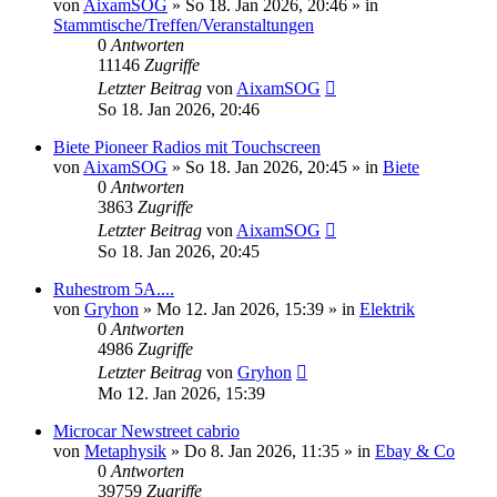
von
AixamSOG
» So 18. Jan 2026, 20:46 » in
Stammtische/Treffen/Veranstaltungen
0
Antworten
11146
Zugriffe
Letzter Beitrag
von
AixamSOG
So 18. Jan 2026, 20:46
Biete Pioneer Radios mit Touchscreen
von
AixamSOG
» So 18. Jan 2026, 20:45 » in
Biete
0
Antworten
3863
Zugriffe
Letzter Beitrag
von
AixamSOG
So 18. Jan 2026, 20:45
Ruhestrom 5A....
von
Gryhon
» Mo 12. Jan 2026, 15:39 » in
Elektrik
0
Antworten
4986
Zugriffe
Letzter Beitrag
von
Gryhon
Mo 12. Jan 2026, 15:39
Microcar Newstreet cabrio
von
Metaphysik
» Do 8. Jan 2026, 11:35 » in
Ebay & Co
0
Antworten
39759
Zugriffe