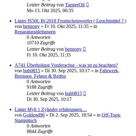
Letzter Beitrag
von
TupperOli
Mo 13. Okt 2025, 06:35
Ligier JS50L Bj.2018 Frontscheinwerfer ( Leuchtmittel ? )
von
bennony
» Fr 10. Okt 2025, 11:35 » in
Reparaturanleitungen
0
Antworten
10710
Zugriffe
Letzter Beitrag
von
bennony
Fr 10. Okt 2025, 11:35
A741 Überholung Vorderachse - was ist zu beachten?
von
bub0815
» Di 30. Sep 2025, 10:17 » in
Fahrwerk,
Bremsen, Felgen & Reifen
0
Antworten
9188
Zugriffe
Letzter Beitrag
von
bub0815
Di 30. Sep 2025, 10:17
Ligier Myli 1 Zylinder erfahrungen…
von
Goldend96
» Di 2. Sep 2025, 18:54 » in
Off-Topic
Stammtisch
0
Antworten
8844
Zugriffe