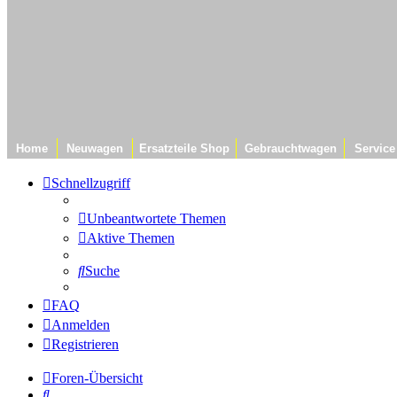
Home
Neuwagen
Ersatzteile Shop
Gebrauchtwagen
Service
Schnellzugriff
Unbeantwortete Themen
Aktive Themen
Suche
FAQ
Anmelden
Registrieren
Foren-Übersicht
Suche