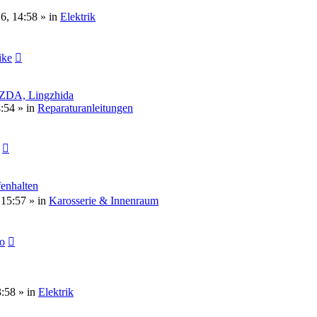
6, 14:58 » in
Elektrik
ike
INZDA, Lingzhida
:54 » in
Reparaturanleitungen
enhalten
 15:57 » in
Karosserie & Innenraum
o
3:58 » in
Elektrik