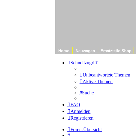
Home
Neuwagen
Ersatzteile Shop
Schnellzugriff
Unbeantwortete Themen
Aktive Themen
Suche
FAQ
Anmelden
Registrieren
Foren-Übersicht
Suche