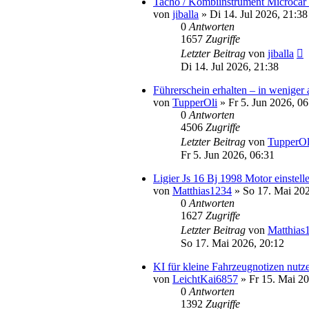
Tacho / Kombiinstrument Microcar
von
jiballa
» Di 14. Jul 2026, 21:38
0
Antworten
1657
Zugriffe
Letzter Beitrag
von
jiballa
Di 14. Jul 2026, 21:38
Führerschein erhalten – in weniger 
von
TupperOli
» Fr 5. Jun 2026, 06
0
Antworten
4506
Zugriffe
Letzter Beitrag
von
TupperOl
Fr 5. Jun 2026, 06:31
Ligier Js 16 Bj 1998 Motor einstell
von
Matthias1234
» So 17. Mai 202
0
Antworten
1627
Zugriffe
Letzter Beitrag
von
Matthias
So 17. Mai 2026, 20:12
KI für kleine Fahrzeugnotizen nutze
von
LeichtKai6857
» Fr 15. Mai 20
0
Antworten
1392
Zugriffe