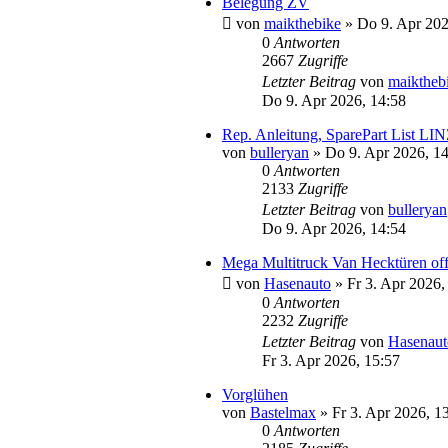
Belegung ZV
von
maikthebike
» Do 9. Apr 202
0
Antworten
2667
Zugriffe
Letzter Beitrag
von
maiktheb
Do 9. Apr 2026, 14:58
Rep. Anleitung, SparePart List L
von
bulleryan
» Do 9. Apr 2026, 14
0
Antworten
2133
Zugriffe
Letzter Beitrag
von
bulleryan
Do 9. Apr 2026, 14:54
Mega Multitruck Van Hecktüren off
von
Hasenauto
» Fr 3. Apr 2026,
0
Antworten
2232
Zugriffe
Letzter Beitrag
von
Hasenaut
Fr 3. Apr 2026, 15:57
Vorglühen
von
Bastelmax
» Fr 3. Apr 2026, 1
0
Antworten