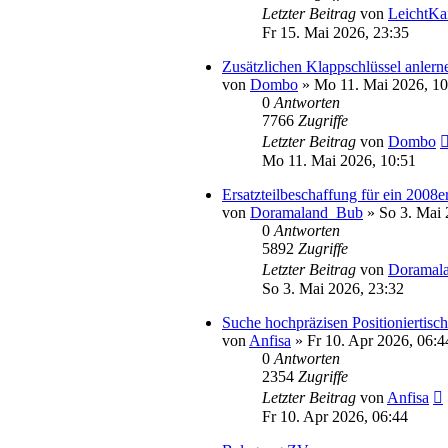
Letzter Beitrag
von
LeichtKa
Fr 15. Mai 2026, 23:35
Zusätzlichen Klappschlüssel anlern
von
Dombo
» Mo 11. Mai 2026, 10
0
Antworten
7766
Zugriffe
Letzter Beitrag
von
Dombo
Mo 11. Mai 2026, 10:51
Ersatzteilbeschaffung für ein 20
von
Doramaland_Bub
» So 3. Mai 
0
Antworten
5892
Zugriffe
Letzter Beitrag
von
Doramal
So 3. Mai 2026, 23:32
Suche hochpräzisen Positioniertisc
von
Anfisa
» Fr 10. Apr 2026, 06:4
0
Antworten
2354
Zugriffe
Letzter Beitrag
von
Anfisa
Fr 10. Apr 2026, 06:44