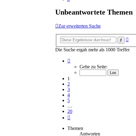
Unbeantwortete Themen
Zur erweiterten Suche
Erw
Suche
Suc
Die Suche ergab mehr als 1000 Treffer
Seite
1
Gehe zu Seite:
von
20
1
2
3
4
5
…
20
Nächste
Themen
Antworten