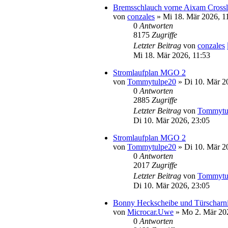
Bremsschlauch vorne Aixam Cross
von
conzales
» Mi 18. Mär 2026, 1
0
Antworten
8175
Zugriffe
Letzter Beitrag
von
conzales
Mi 18. Mär 2026, 11:53
Stromlaufplan MGO 2
von
Tommytulpe20
» Di 10. Mär 2
0
Antworten
2885
Zugriffe
Letzter Beitrag
von
Tommytu
Di 10. Mär 2026, 23:05
Stromlaufplan MGO 2
von
Tommytulpe20
» Di 10. Mär 2
0
Antworten
2017
Zugriffe
Letzter Beitrag
von
Tommytu
Di 10. Mär 2026, 23:05
Bonny Heckscheibe und Türscharni
von
Microcar.Uwe
» Mo 2. Mär 202
0
Antworten