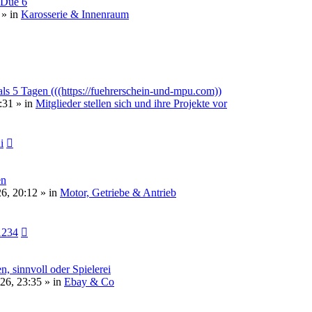
 Due 6
 » in
Karosserie & Innenraum
als 5 Tagen (((https://fuehrerschein-und-mpu.com))
:31 » in
Mitglieder stellen sich und ihre Projekte vor
i
en
6, 20:12 » in
Motor, Getriebe & Antrieb
1234
n, sinnvoll oder Spielerei
26, 23:35 » in
Ebay & Co