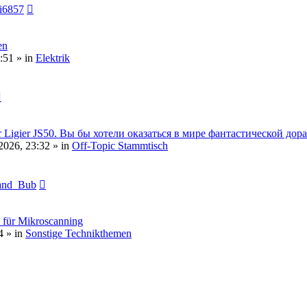
i6857
en
:51 » in
Elektrik
08er Ligier JS50. Вы бы хотели оказаться в мире фантастической до
2026, 23:32 » in
Off-Topic Stammtisch
and_Bub
h für Mikroscanning
4 » in
Sonstige Technikthemen