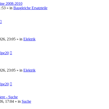
line 2008-2010
1:53 » in
Baugleiche Ersatzteile
026, 23:05 » in
Elektrik
lpe20
026, 23:05 » in
Elektrik
lpe20
ere - Suche
6, 17:04 » in
Suche