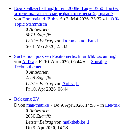
Ersatzteilbeschaffung für ein 2008er Ligier JS50. Вы бы
хотели оказаться в мире фантастической дорамы?
von
Doramaland_Bub
» So 3. Mai 2026, 23:32 » in
Off-
Topic Stammtisch
0
Antworten
5873
Zugriffe
Letzter Beitrag
von
Doramaland_Bub
So 3. Mai 2026, 23:32
Suche hochpräzisen Positioniertisch für Mikroscanning
von
Anfisa
» Fr 10. Apr 2026, 06:44 » in
Sonstige
Technikthemen
0
Antworten
2339
Zugriffe
Letzter Beitrag
von
Anfisa
Fr 10. Apr 2026, 06:44
Belegung ZV
von
maikthebike
» Do 9. Apr 2026, 14:58 » in
Elektrik
0
Antworten
2656
Zugriffe
Letzter Beitrag
von
maikthebike
Do 9. Apr 2026, 14:58