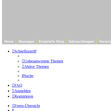
Home
Neuwagen
Ersatzteile Shop
Gebrauchtwagen
Service
Schnellzugriff
Unbeantwortete Themen
Aktive Themen
Suche
FAQ
Anmelden
Registrieren
Foren-Übersicht
Suche