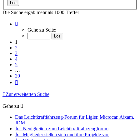
Die Suche ergab mehr als 1000 Treffer
Seite
1
Gehe zu Seite:
von
20
1
2
3
4
5
…
20
Nächste
Zur erweiterten Suche
Gehe zu
Das Leichtkraftfahrzeug-Forum für Ligier, Microcar, Aixam,
JDM...
↳ Neuigkeiten zum Leichtkraftfahrzeugforum
↳ Mitglieder stellen sich und ihre Projekte vor