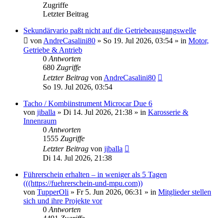
Zugriffe
Letzter Beitrag
Sekundärvario paßt nicht auf die Getriebeausgangswelle
von
AndreCasalini80
» So 19. Jul 2026, 03:54 » in
Motor,
Getriebe & Antrieb
0
Antworten
680
Zugriffe
Letzter Beitrag
von
AndreCasalini80
So 19. Jul 2026, 03:54
Tacho / Kombiinstrument Microcar Due 6
von
jiballa
» Di 14. Jul 2026, 21:38 » in
Karosserie &
Innenraum
0
Antworten
1555
Zugriffe
Letzter Beitrag
von
jiballa
Di 14. Jul 2026, 21:38
Führerschein erhalten – in weniger als 5 Tagen
(((https://fuehrerschein-und-mpu.com))
von
TupperOli
» Fr 5. Jun 2026, 06:31 » in
Mitglieder stellen
sich und ihre Projekte vor
0
Antworten