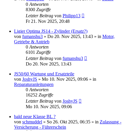
0
Antworten
8300
Zugriffe
Letzter Beitrag
von
Philipp13
Fr 21. Nov 2025, 20:48
Ligier Optima JS14 - Zylinder (Ersatz?)
von
fumanshu3
» Do 20. Nov 2025, 13:43 » in
Motor,
Getriebe & Antrieb
0
Antworten
6101
Zugriffe
Letzter Beitrag
von
fumanshu3
Do 20. Nov 2025, 13:43
JS50/60 Wartung und Ersatzteile
von
JoshyJS
» Mo 10. Nov 2025, 09:06 » in
Reparaturanleitungen
0
Antworten
16252
Zugriffe
Letzter Beitrag
von
JoshyJS
Mo 10. Nov 2025, 09:06
bald neue Klasse BL ?
von
schmuddel
» So 26. Okt 2025, 06:35 » in
Zulassung -
Versicherung - Führerschein