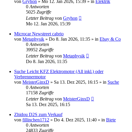
von
Gryhon
» Mo 12. Jan 2026, 15:39 » in
Elektrik
0
Antworten
5025
Zugriffe
Letzter Beitrag
von
Gryhon
Mo 12. Jan 2026, 15:39
Microcar Newstreet cabrio
von
Metaphysik
» Do 8. Jan 2026, 11:35 » in
Ebay & Co
0
Antworten
39952
Zugriffe
Letzter Beitrag
von
Metaphysik
Do 8. Jan 2026, 11:35
Suche Leicht KFZ Elektromotor (All inkl.) oder
Verbrennermotor
von
MeisterGinxD
» Sa 13. Dez 2025, 16:15 » in
Suche
0
Antworten
17158
Zugriffe
Letzter Beitrag
von
MeisterGinxD
Sa 13. Dez 2025, 16:15
Zhidou D2S zum Verkauf
von
fillinchen1712
» Do 4. Dez 2025, 11:40 » in
Biete
0
Antworten
24833
Zugriffe