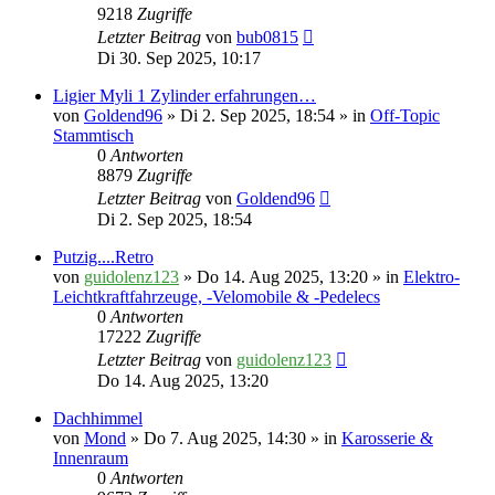
9218
Zugriffe
Letzter Beitrag
von
bub0815
Di 30. Sep 2025, 10:17
Ligier Myli 1 Zylinder erfahrungen…
von
Goldend96
» Di 2. Sep 2025, 18:54 » in
Off-Topic
Stammtisch
0
Antworten
8879
Zugriffe
Letzter Beitrag
von
Goldend96
Di 2. Sep 2025, 18:54
Putzig....Retro
von
guidolenz123
» Do 14. Aug 2025, 13:20 » in
Elektro-
Leichtkraftfahrzeuge, -Velomobile & -Pedelecs
0
Antworten
17222
Zugriffe
Letzter Beitrag
von
guidolenz123
Do 14. Aug 2025, 13:20
Dachhimmel
von
Mond
» Do 7. Aug 2025, 14:30 » in
Karosserie &
Innenraum
0
Antworten