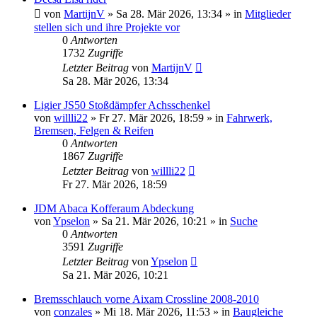
von
MartijnV
» Sa 28. Mär 2026, 13:34 » in
Mitglieder
stellen sich und ihre Projekte vor
0
Antworten
1732
Zugriffe
Letzter Beitrag
von
MartijnV
Sa 28. Mär 2026, 13:34
Ligier JS50 Stoßdämpfer Achsschenkel
von
willli22
» Fr 27. Mär 2026, 18:59 » in
Fahrwerk,
Bremsen, Felgen & Reifen
0
Antworten
1867
Zugriffe
Letzter Beitrag
von
willli22
Fr 27. Mär 2026, 18:59
JDM Abaca Kofferaum Abdeckung
von
Ypselon
» Sa 21. Mär 2026, 10:21 » in
Suche
0
Antworten
3591
Zugriffe
Letzter Beitrag
von
Ypselon
Sa 21. Mär 2026, 10:21
Bremsschlauch vorne Aixam Crossline 2008-2010
von
conzales
» Mi 18. Mär 2026, 11:53 » in
Baugleiche