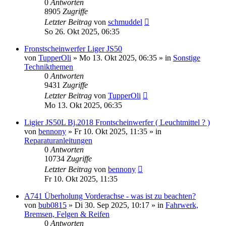
0
Antworten
8905
Zugriffe
Letzter Beitrag
von
schmuddel
So 26. Okt 2025, 06:35
Fronstscheinwerfer Liger JS50
von
TupperOli
» Mo 13. Okt 2025, 06:35 » in
Sonstige
Technikthemen
0
Antworten
9431
Zugriffe
Letzter Beitrag
von
TupperOli
Mo 13. Okt 2025, 06:35
Ligier JS50L Bj.2018 Frontscheinwerfer ( Leuchtmittel ? )
von
bennony
» Fr 10. Okt 2025, 11:35 » in
Reparaturanleitungen
0
Antworten
10734
Zugriffe
Letzter Beitrag
von
bennony
Fr 10. Okt 2025, 11:35
A741 Überholung Vorderachse - was ist zu beachten?
von
bub0815
» Di 30. Sep 2025, 10:17 » in
Fahrwerk,
Bremsen, Felgen & Reifen
0
Antworten