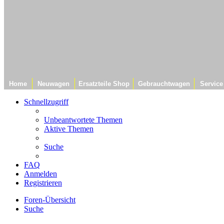
Home
Neuwagen
Ersatzteile Shop
Gebrauchtwagen
Service
Schnellzugriff
Unbeantwortete Themen
Aktive Themen
Suche
FAQ
Anmelden
Registrieren
Foren-Übersicht
Suche