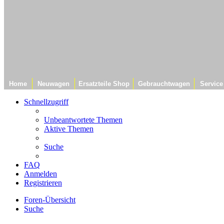
Home
Neuwagen
Ersatzteile Shop
Gebrauchtwagen
Service
Schnellzugriff
Unbeantwortete Themen
Aktive Themen
Suche
FAQ
Anmelden
Registrieren
Foren-Übersicht
Suche