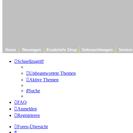
Home
Neuwagen
Ersatzteile Shop
Gebrauchtwagen
Service
Schnellzugriff
Unbeantwortete Themen
Aktive Themen
Suche
FAQ
Anmelden
Registrieren
Foren-Übersicht
Suche