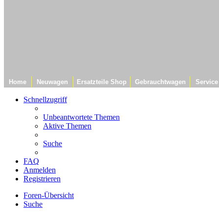
Home
Neuwagen
Ersatzteile Shop
Gebrauchtwagen
Service
Schnellzugriff
Unbeantwortete Themen
Aktive Themen
Suche
FAQ
Anmelden
Registrieren
Foren-Übersicht
Suche