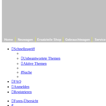
Home
Neuwagen
Ersatzteile Shop
Gebrauchtwagen
Service
Schnellzugriff
Unbeantwortete Themen
Aktive Themen
Suche
FAQ
Anmelden
Registrieren
Foren-Übersicht
Suche