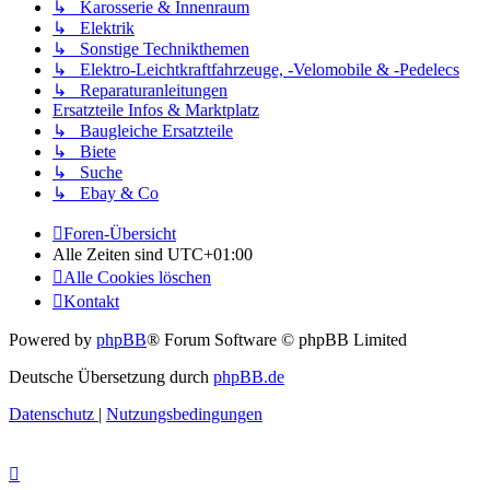
↳ Karosserie & Innenraum
↳ Elektrik
↳ Sonstige Technikthemen
↳ Elektro-Leichtkraftfahrzeuge, -Velomobile & -Pedelecs
↳ Reparaturanleitungen
Ersatzteile Infos & Marktplatz
↳ Baugleiche Ersatzteile
↳ Biete
↳ Suche
↳ Ebay & Co
Foren-Übersicht
Alle Zeiten sind
UTC+01:00
Alle Cookies löschen
Kontakt
Powered by
phpBB
® Forum Software © phpBB Limited
Deutsche Übersetzung durch
phpBB.de
Datenschutz
|
Nutzungsbedingungen