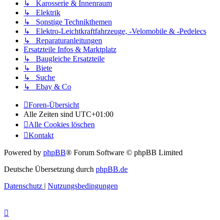
↳ Karosserie & Innenraum
↳ Elektrik
↳ Sonstige Technikthemen
↳ Elektro-Leichtkraftfahrzeuge, -Velomobile & -Pedelecs
↳ Reparaturanleitungen
Ersatzteile Infos & Marktplatz
↳ Baugleiche Ersatzteile
↳ Biete
↳ Suche
↳ Ebay & Co
Foren-Übersicht
Alle Zeiten sind
UTC+01:00
Alle Cookies löschen
Kontakt
Powered by
phpBB
® Forum Software © phpBB Limited
Deutsche Übersetzung durch
phpBB.de
Datenschutz
|
Nutzungsbedingungen