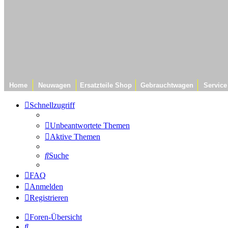
Home
Neuwagen
Ersatzteile Shop
Gebrauchtwagen
Service
Schnellzugriff
Unbeantwortete Themen
Aktive Themen
Suche
FAQ
Anmelden
Registrieren
Foren-Übersicht
Suche