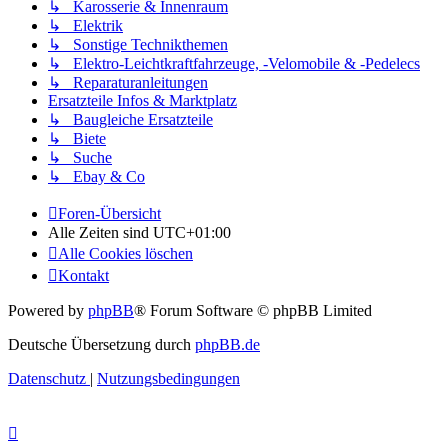
↳ Karosserie & Innenraum
↳ Elektrik
↳ Sonstige Technikthemen
↳ Elektro-Leichtkraftfahrzeuge, -Velomobile & -Pedelecs
↳ Reparaturanleitungen
Ersatzteile Infos & Marktplatz
↳ Baugleiche Ersatzteile
↳ Biete
↳ Suche
↳ Ebay & Co
Foren-Übersicht
Alle Zeiten sind
UTC+01:00
Alle Cookies löschen
Kontakt
Powered by
phpBB
® Forum Software © phpBB Limited
Deutsche Übersetzung durch
phpBB.de
Datenschutz
|
Nutzungsbedingungen