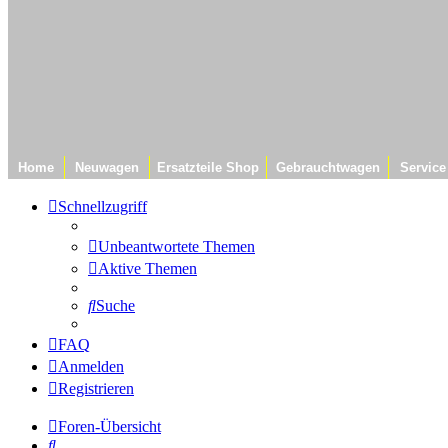
Home
Neuwagen
Ersatzteile Shop
Gebrauchtwagen
Service
Schnellzugriff
Unbeantwortete Themen
Aktive Themen
Suche
FAQ
Anmelden
Registrieren
Foren-Übersicht
Suche