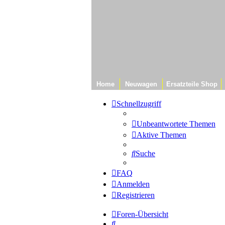
Home
Neuwagen
Ersatzteile Shop
Schnellzugriff
Unbeantwortete Themen
Aktive Themen
Suche
FAQ
Anmelden
Registrieren
Foren-Übersicht
Suche