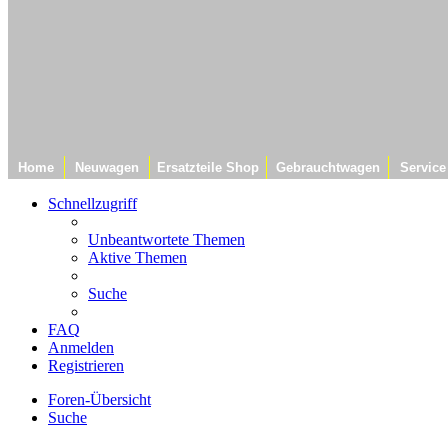
Home
Neuwagen
Ersatzteile Shop
Gebrauchtwagen
Service
Schnellzugriff
Unbeantwortete Themen
Aktive Themen
Suche
FAQ
Anmelden
Registrieren
Foren-Übersicht
Suche