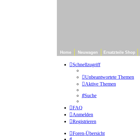
Home
Neuwagen
Ersatzteile Shop
Schnellzugriff
Unbeantwortete Themen
Aktive Themen
Suche
FAQ
Anmelden
Registrieren
Foren-Übersicht
Suche