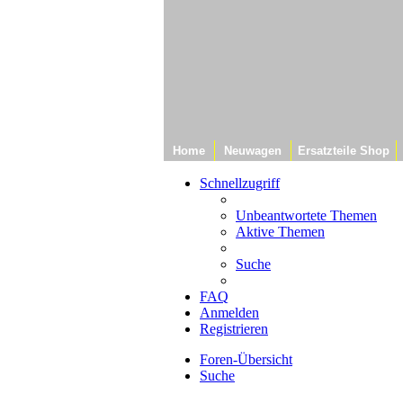
Home
Neuwagen
Ersatzteile Shop
Schnellzugriff
Unbeantwortete Themen
Aktive Themen
Suche
FAQ
Anmelden
Registrieren
Foren-Übersicht
Suche