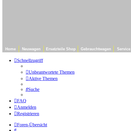
Home
Neuwagen
Ersatzteile Shop
Gebrauchtwagen
Service
Schnellzugriff
Unbeantwortete Themen
Aktive Themen
Suche
FAQ
Anmelden
Registrieren
Foren-Übersicht
Suche