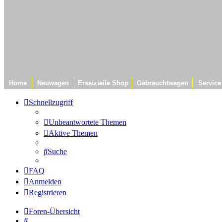
Home
Neuwagen
Ersatzteile Shop
Gebrauchtwagen
Service
Schnellzugriff
Unbeantwortete Themen
Aktive Themen
Suche
FAQ
Anmelden
Registrieren
Foren-Übersicht
Suche