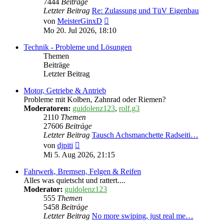
7444
Beiträge
Letzter Beitrag
Re: Zulassung und TüV Eigenbau
Neuester
von
MeisterGinxD
Beitrag
Mo 20. Jul 2026, 18:10
Technik - Probleme und Lösungen
Themen
Beiträge
Letzter Beitrag
Motor, Getriebe & Antrieb
Probleme mit Kolben, Zahnrad oder Riemen?
Moderatoren:
guidolenz123
,
rolf.g3
2110
Themen
27606
Beiträge
Letzter Beitrag
Tausch Achsmanchette Radseiti…
Neuester
von
djpiti
Beitrag
Mi 5. Aug 2026, 21:15
Fahrwerk, Bremsen, Felgen & Reifen
Alles was quietscht und rattert....
Moderator:
guidolenz123
555
Themen
5458
Beiträge
Letzter Beitrag
No more swiping, just real me…