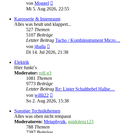
Neuester
von
Moggel
Beitrag
Mi 5. Aug 2026, 22:55
Karosserie & Innenraum
Alles was beult und klappert...
527
Themen
5107
Beiträge
Letzter Beitrag
Tacho / Kombiinstrument Micro…
Neuester
von
jiballa
Beitrag
Di 14. Jul 2026, 21:38
Elektrik
Hier funkt´s
Moderator:
rolf.g3
1081
Themen
9773
Beiträge
Letzter Beitrag
Re: Ligier Schalthebel Hallse…
Neuester
von
willli22
Beitrag
So 2. Aug 2026, 15:38
Sonstige Technikthemen
Alles was oben nicht reinpasst
Moderatoren:
Metaphysik
,
guidolenz123
788
Themen
7387
Beiträge