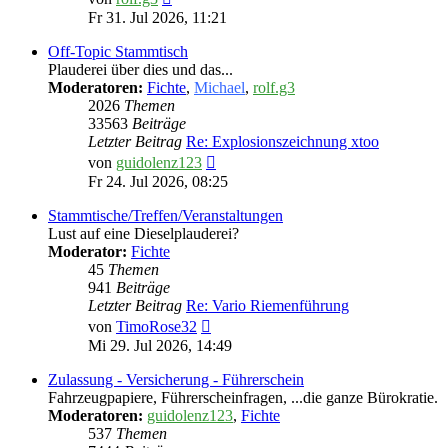
Beitrag
Fr 31. Jul 2026, 11:21
Off-Topic Stammtisch
Plauderei über dies und das...
Moderatoren:
Fichte
,
Michael
,
rolf.g3
2026
Themen
33563
Beiträge
Letzter Beitrag
Re: Explosionszeichnung xtoo
Neuester
von
guidolenz123
Beitrag
Fr 24. Jul 2026, 08:25
Stammtische/Treffen/Veranstaltungen
Lust auf eine Dieselplauderei?
Moderator:
Fichte
45
Themen
941
Beiträge
Letzter Beitrag
Re: Vario Riemenführung
Neuester
von
TimoRose32
Beitrag
Mi 29. Jul 2026, 14:49
Zulassung - Versicherung - Führerschein
Fahrzeugpapiere, Führerscheinfragen, ...die ganze Bürokratie.
Moderatoren:
guidolenz123
,
Fichte
537
Themen