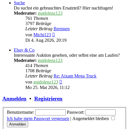
Suche
Du suchst ein gebrauchtes Ersatzteil? Hier nachfragen!
Moderator:
guidolenz123
761
Themen
3797
Beiträge
Letzter Beitrag
Bremsen
Neuester
von
Michi123
Beitrag
Di 4. Aug 2026, 20:19
Ebay & Co
Interessante Auktion gesehen, oder selbst eine am Laufen?
Moderator:
guidolenz123
414
Themen
1708
Beiträge
Letzter Beitrag
Re: Aixam Mega Truck
Neuester
von
guidolenz123
Beitrag
Mo 25. Mai 2026, 11:12
Anmelden
•
Registrieren
Benutzername:
Passwort:
Ich habe mein Passwort vergessen
|
Angemeldet bleiben