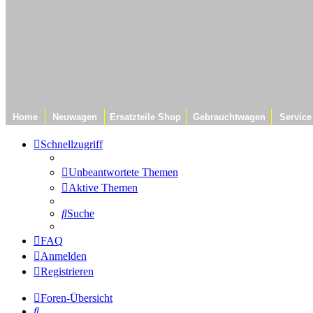
Home
Neuwagen
Ersatzteile Shop
Gebrauchtwagen
Service
Schnellzugriff
Unbeantwortete Themen
Aktive Themen
Suche
FAQ
Anmelden
Registrieren
Foren-Übersicht
Suche