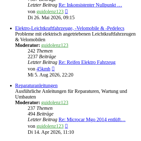
Letzter Beitrag
Re: Inkonsistenter Nullpunkt …
Neuester
von
guidolenz123
Beitrag
Di 26. Mai 2026, 09:15
Elektro-Leichtkraftfahrzeuge, -Velomobile & -Pedelecs
Probleme mit elektrisch angetriebenen Leichtkraftfahrzeugen
& Velomobilen
Moderator:
guidolenz123
242
Themen
2237
Beiträge
Letzter Beitrag
Re: Reifen Elektro Fahrzeug
Neuester
von
45kmh
Beitrag
Mi 5. Aug 2026, 22:20
Reparaturanleitungen
Ausführliche Anleitungen für Reparaturen, Wartung und
Umbauten
Moderator:
guidolenz123
237
Themen
494
Beiträge
Letzter Beitrag
Re: Microcar Mgo 2014 entlüft…
Neuester
von
guidolenz123
Beitrag
Di 14. Apr 2026, 11:10