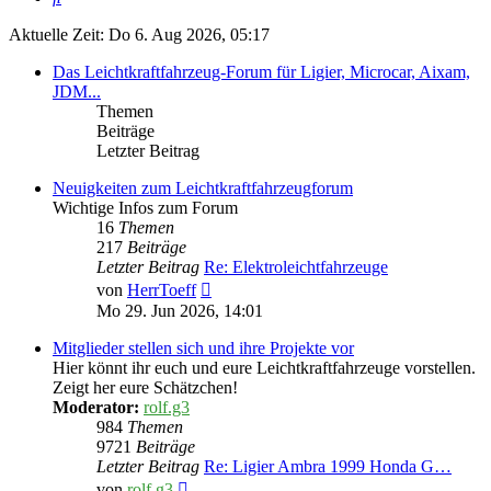
Aktuelle Zeit: Do 6. Aug 2026, 05:17
Das Leichtkraftfahrzeug-Forum für Ligier, Microcar, Aixam,
JDM...
Themen
Beiträge
Letzter Beitrag
Neuigkeiten zum Leichtkraftfahrzeugforum
Wichtige Infos zum Forum
16
Themen
217
Beiträge
Letzter Beitrag
Re: Elektroleichtfahrzeuge
Neuester
von
HerrToeff
Beitrag
Mo 29. Jun 2026, 14:01
Mitglieder stellen sich und ihre Projekte vor
Hier könnt ihr euch und eure Leichtkraftfahrzeuge vorstellen.
Zeigt her eure Schätzchen!
Moderator:
rolf.g3
984
Themen
9721
Beiträge
Letzter Beitrag
Re: Ligier Ambra 1999 Honda G…
Neuester
von
rolf.g3