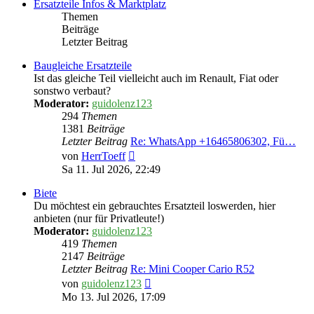
Ersatzteile Infos & Marktplatz
Themen
Beiträge
Letzter Beitrag
Baugleiche Ersatzteile
Ist das gleiche Teil vielleicht auch im Renault, Fiat oder
sonstwo verbaut?
Moderator:
guidolenz123
294
Themen
1381
Beiträge
Letzter Beitrag
Re: WhatsApp +16465806302, Fü…
Neuester
von
HerrToeff
Beitrag
Sa 11. Jul 2026, 22:49
Biete
Du möchtest ein gebrauchtes Ersatzteil loswerden, hier
anbieten (nur für Privatleute!)
Moderator:
guidolenz123
419
Themen
2147
Beiträge
Letzter Beitrag
Re: Mini Cooper Cario R52
Neuester
von
guidolenz123
Beitrag
Mo 13. Jul 2026, 17:09