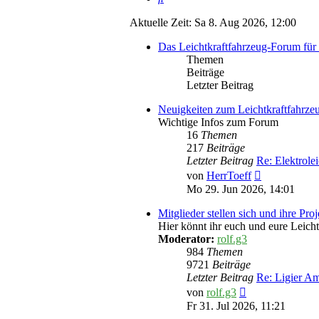
Aktuelle Zeit: Sa 8. Aug 2026, 12:00
Das Leichtkraftfahrzeug-Forum für 
Themen
Beiträge
Letzter Beitrag
Neuigkeiten zum Leichtkraftfahrz
Wichtige Infos zum Forum
16
Themen
217
Beiträge
Letzter Beitrag
Re: Elektrole
Neuester
von
HerrToeff
Beitrag
Mo 29. Jun 2026, 14:01
Mitglieder stellen sich und ihre Pro
Hier könnt ihr euch und eure Leicht
Moderator:
rolf.g3
984
Themen
9721
Beiträge
Letzter Beitrag
Re: Ligier 
Neuester
von
rolf.g3
Beitrag
Fr 31. Jul 2026, 11:21