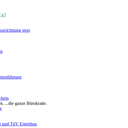
f.g3
nszeichnung xtoo
en
emenführung
chein
, ...die ganze Bürokratie.
e
g und TüV Eigenbau