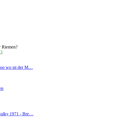
r
r Riemen?
g3
 too wo ist der M…
en
 Sulky 1971 - Bre…