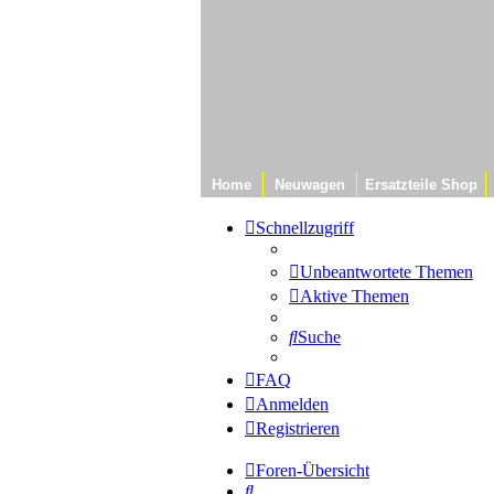
Home
Neuwagen
Ersatzteile Shop
Schnellzugriff
Unbeantwortete Themen
Aktive Themen
Suche
FAQ
Anmelden
Registrieren
Foren-Übersicht
Suche