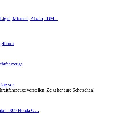
Ligier, Microcar, Aixam, JDM...
eugforum
ichtfahrzeuge
jekte vor
kraftfahrzeuge vorstellen. Zeigt her eure Schätzchen!
Ambra 1999 Honda G…