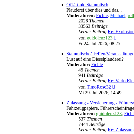
Off-Topic Stammtisch
Plauderei über dies und das...
Moderatoren:
Fichte
,
Michael
,
rol
2026
Themen
33563
Beiträge
Letzter Beitrag
Re: Explosio
Neuester
von
guidolenz123
Beitrag
Fr 24. Jul 2026, 08:25
Stammtische/Treffen/Veranstaltung
Lust auf eine Dieselplauderei?
Moderator:
Fichte
45
Themen
941
Beiträge
Letzter Beitrag
Re: Vario Ri
Neuester
von
TimoRose32
Beitrag
Mi 29. Jul 2026, 14:49
Zulassung - Versicherung - Führers
Fahrzeugpapiere, Führerscheinfragen
Moderatoren:
guidolenz123
,
Ficht
537
Themen
7444
Beiträge
Letzter Beitrag
Re: Zulassun