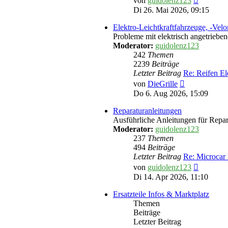
von
guidolenz123
Beitrag
Di 26. Mai 2026, 09:15
Elektro-Leichtkraftfahrzeuge, -Vel
Probleme mit elektrisch angetriebe
Moderator:
guidolenz123
242
Themen
2239
Beiträge
Letzter Beitrag
Re: Reifen El
Neuester
von
DieGrille
Beitrag
Do 6. Aug 2026, 15:09
Reparaturanleitungen
Ausführliche Anleitungen für Rep
Moderator:
guidolenz123
237
Themen
494
Beiträge
Letzter Beitrag
Re: Microcar
Neuester
von
guidolenz123
Beitrag
Di 14. Apr 2026, 11:10
Ersatzteile Infos & Marktplatz
Themen
Beiträge
Letzter Beitrag