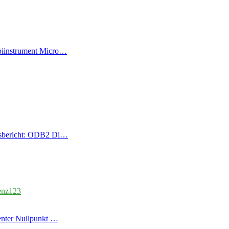
iinstrument Micro…
gsbericht: ODB2 Di…
enz123
enter Nullpunkt …