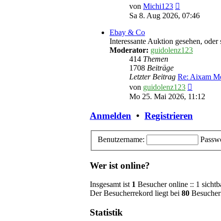
Neuester
von
Michi123
Beitrag
Sa 8. Aug 2026, 07:46
Ebay & Co
Interessante Auktion gesehen, oder 
Moderator:
guidolenz123
414
Themen
1708
Beiträge
Letzter Beitrag
Re: Aixam M
Neuester
von
guidolenz123
Beitrag
Mo 25. Mai 2026, 11:12
Anmelden
•
Registrieren
Benutzername:
Passwo
Wer ist online?
Insgesamt ist
1
Besucher online :: 1 sichtb
Der Besucherrekord liegt bei
80
Besuchern
Statistik