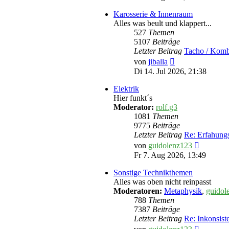
Karosserie & Innenraum
Alles was beult und klappert...
527
Themen
5107
Beiträge
Letzter Beitrag
Tacho / Komb
Neuester
von
jiballa
Beitrag
Di 14. Jul 2026, 21:38
Elektrik
Hier funkt´s
Moderator:
rolf.g3
1081
Themen
9775
Beiträge
Letzter Beitrag
Re: Erfahun
Neuester
von
guidolenz123
Beitrag
Fr 7. Aug 2026, 13:49
Sonstige Technikthemen
Alles was oben nicht reinpasst
Moderatoren:
Metaphysik
,
guidol
788
Themen
7387
Beiträge
Letzter Beitrag
Re: Inkonsist
Neuester