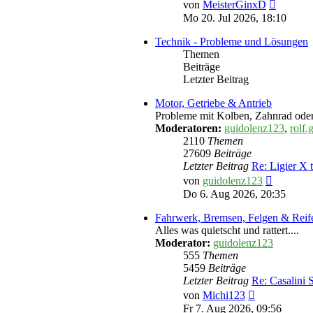
Neueste
von
MeisterGinxD
Beitrag
Mo 20. Jul 2026, 18:10
Technik - Probleme und Lösungen
Themen
Beiträge
Letzter Beitrag
Motor, Getriebe & Antrieb
Probleme mit Kolben, Zahnrad ode
Moderatoren:
guidolenz123
,
rolf.
2110
Themen
27609
Beiträge
Letzter Beitrag
Re: Ligier X
Neuester
von
guidolenz123
Beitrag
Do 6. Aug 2026, 20:35
Fahrwerk, Bremsen, Felgen & Reif
Alles was quietscht und rattert....
Moderator:
guidolenz123
555
Themen
5459
Beiträge
Letzter Beitrag
Re: Casalini
Neuester
von
Michi123
Beitrag
Fr 7. Aug 2026, 09:56