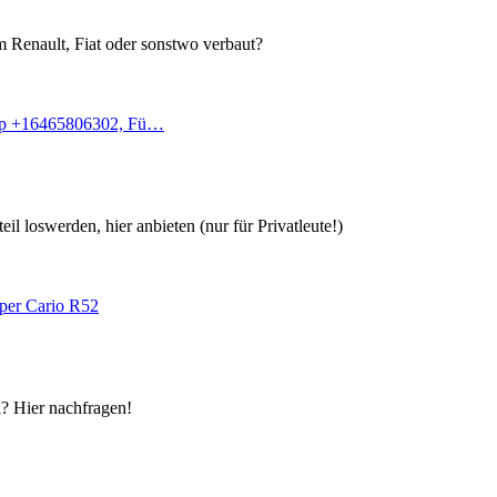
 im Renault, Fiat oder sonstwo verbaut?
p +16465806302, Fü…
il loswerden, hier anbieten (nur für Privatleute!)
per Cario R52
l? Hier nachfragen!