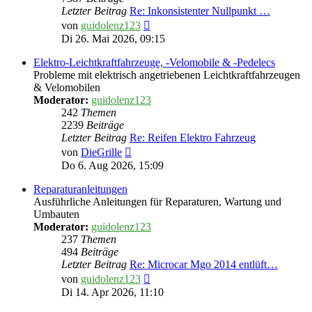
Letzter Beitrag
Re: Inkonsistenter Nullpunkt …
Neuester
von
guidolenz123
Beitrag
Di 26. Mai 2026, 09:15
Elektro-Leichtkraftfahrzeuge, -Velomobile & -Pedelecs
Probleme mit elektrisch angetriebenen Leichtkraftfahrzeugen
& Velomobilen
Moderator:
guidolenz123
242
Themen
2239
Beiträge
Letzter Beitrag
Re: Reifen Elektro Fahrzeug
Neuester
von
DieGrille
Beitrag
Do 6. Aug 2026, 15:09
Reparaturanleitungen
Ausführliche Anleitungen für Reparaturen, Wartung und
Umbauten
Moderator:
guidolenz123
237
Themen
494
Beiträge
Letzter Beitrag
Re: Microcar Mgo 2014 entlüft…
Neuester
von
guidolenz123
Beitrag
Di 14. Apr 2026, 11:10