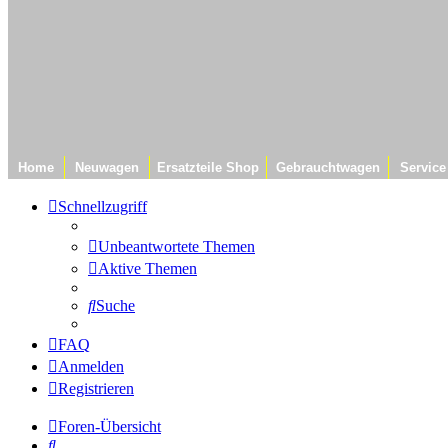
Home
Neuwagen
Ersatzteile Shop
Gebrauchtwagen
Service
Schnellzugriff
Unbeantwortete Themen
Aktive Themen
Suche
FAQ
Anmelden
Registrieren
Foren-Übersicht
Suche