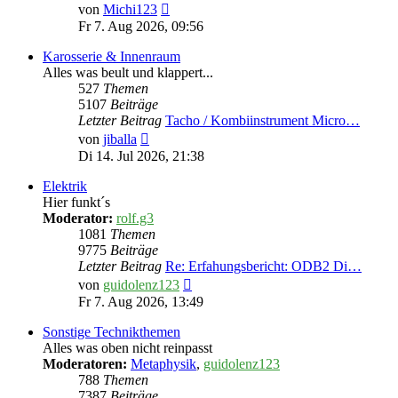
Neuester
von
Michi123
Beitrag
Fr 7. Aug 2026, 09:56
Karosserie & Innenraum
Alles was beult und klappert...
527
Themen
5107
Beiträge
Letzter Beitrag
Tacho / Kombiinstrument Micro…
Neuester
von
jiballa
Beitrag
Di 14. Jul 2026, 21:38
Elektrik
Hier funkt´s
Moderator:
rolf.g3
1081
Themen
9775
Beiträge
Letzter Beitrag
Re: Erfahungsbericht: ODB2 Di…
Neuester
von
guidolenz123
Beitrag
Fr 7. Aug 2026, 13:49
Sonstige Technikthemen
Alles was oben nicht reinpasst
Moderatoren:
Metaphysik
,
guidolenz123
788
Themen
7387
Beiträge