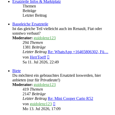
Ersatzteile Infos & Marktplatz
Themen
Beiträge
Letzter Beitrag
Baugleiche Ersatzteile
Ist das gleiche Teil vielleicht auch im Renault, Fiat oder
sonstwo verbaut?
Moderator:
guidolenz123
294
Themen
1381
Beiträge
Letzter Beitrag
Re: WhatsApp +16465806302, Fü…
Neuester
von
HerrToeff
Beitrag
Sa 11. Jul 2026, 22:49
Biete
Du möchtest ein gebrauchtes Ersatzteil loswerden, hier
anbieten (nur für Privatleute!)
Moderator:
guidolenz123
419
Themen
2147
Beiträge
Letzter Beitrag
Re: Mini Cooper Cario R52
Neuester
von
guidolenz123
Beitrag
Mo 13. Jul 2026, 17:09