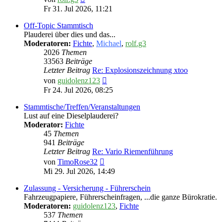
Beitrag
Fr 31. Jul 2026, 11:21
Off-Topic Stammtisch
Plauderei über dies und das...
Moderatoren:
Fichte
,
Michael
,
rolf.g3
2026
Themen
33563
Beiträge
Letzter Beitrag
Re: Explosionszeichnung xtoo
Neuester
von
guidolenz123
Beitrag
Fr 24. Jul 2026, 08:25
Stammtische/Treffen/Veranstaltungen
Lust auf eine Dieselplauderei?
Moderator:
Fichte
45
Themen
941
Beiträge
Letzter Beitrag
Re: Vario Riemenführung
Neuester
von
TimoRose32
Beitrag
Mi 29. Jul 2026, 14:49
Zulassung - Versicherung - Führerschein
Fahrzeugpapiere, Führerscheinfragen, ...die ganze Bürokratie.
Moderatoren:
guidolenz123
,
Fichte
537
Themen