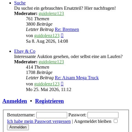
Suche
Du suchst ein gebrauchtes Ersatzteil? Hier nachfragen!
Moderator:
guidolenz123
761
Themen
3800
Beiträge
Letzter Beitrag
Re: Bremsen
Neuester
von
guidolenz123
Beitrag
Sa 8. Aug 2026, 14:08
Ebay & Co
Interessante Auktion gesehen, oder selbst eine am Laufen?
Moderator:
guidolenz123
414
Themen
1708
Beiträge
Letzter Beitrag
Re: Aixam Mega Truck
Neuester
von
guidolenz123
Beitrag
Mo 25. Mai 2026, 11:12
Anmelden
•
Registrieren
Benutzername:
Passwort:
Ich habe mein Passwort vergessen
|
Angemeldet bleiben