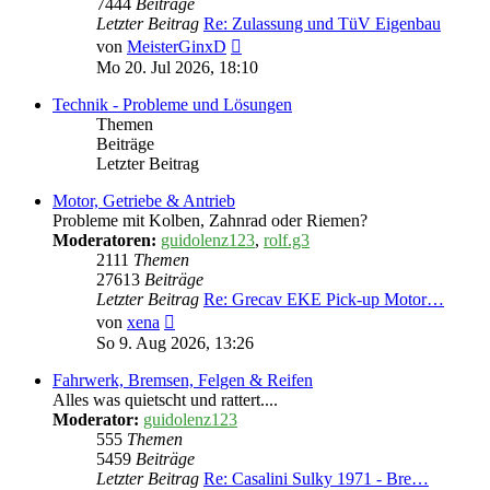
7444
Beiträge
Letzter Beitrag
Re: Zulassung und TüV Eigenbau
Neuester
von
MeisterGinxD
Beitrag
Mo 20. Jul 2026, 18:10
Technik - Probleme und Lösungen
Themen
Beiträge
Letzter Beitrag
Motor, Getriebe & Antrieb
Probleme mit Kolben, Zahnrad oder Riemen?
Moderatoren:
guidolenz123
,
rolf.g3
2111
Themen
27613
Beiträge
Letzter Beitrag
Re: Grecav EKE Pick-up Motor…
Neuester
von
xena
Beitrag
So 9. Aug 2026, 13:26
Fahrwerk, Bremsen, Felgen & Reifen
Alles was quietscht und rattert....
Moderator:
guidolenz123
555
Themen
5459
Beiträge
Letzter Beitrag
Re: Casalini Sulky 1971 - Bre…