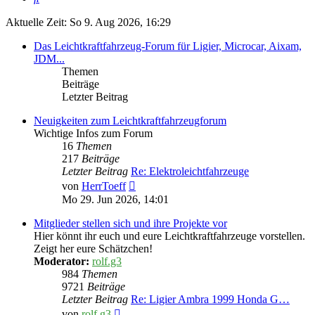
Aktuelle Zeit: So 9. Aug 2026, 16:29
Das Leichtkraftfahrzeug-Forum für Ligier, Microcar, Aixam,
JDM...
Themen
Beiträge
Letzter Beitrag
Neuigkeiten zum Leichtkraftfahrzeugforum
Wichtige Infos zum Forum
16
Themen
217
Beiträge
Letzter Beitrag
Re: Elektroleichtfahrzeuge
Neuester
von
HerrToeff
Beitrag
Mo 29. Jun 2026, 14:01
Mitglieder stellen sich und ihre Projekte vor
Hier könnt ihr euch und eure Leichtkraftfahrzeuge vorstellen.
Zeigt her eure Schätzchen!
Moderator:
rolf.g3
984
Themen
9721
Beiträge
Letzter Beitrag
Re: Ligier Ambra 1999 Honda G…
Neuester
von
rolf.g3