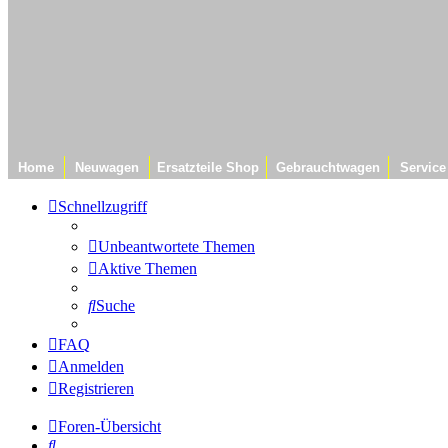
Home
Neuwagen
Ersatzteile Shop
Gebrauchtwagen
Service
Schnellzugriff
Unbeantwortete Themen
Aktive Themen
Suche
FAQ
Anmelden
Registrieren
Foren-Übersicht
Suche