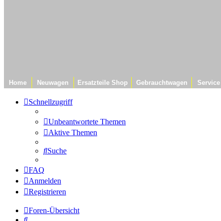
Home
Neuwagen
Ersatzteile Shop
Gebrauchtwagen
Service
Schnellzugriff
Unbeantwortete Themen
Aktive Themen
Suche
FAQ
Anmelden
Registrieren
Foren-Übersicht
Suche