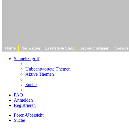
Home
Neuwagen
Ersatzteile Shop
Gebrauchtwagen
Service
Schnellzugriff
Unbeantwortete Themen
Aktive Themen
Suche
FAQ
Anmelden
Registrieren
Foren-Übersicht
Suche